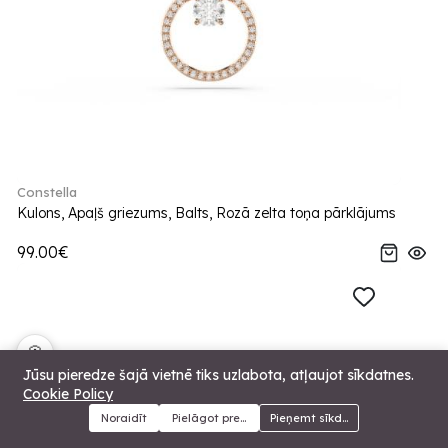
Constella
Kulons, Apaļš griezums, Balts, Rozā zelta toņa pārklājums
99.00€
🍪
Jūsu pieredze šajā vietnē tiks uzlabota, atļaujot sīkdatnes.
Cookie Policy
Noraidīt
Pielāgot preferences
Pieņemt sīkdatnes
Menu
Kategorijas
Meklēt
Grozs