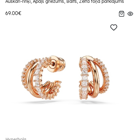
Auskari-rinķi, Apaļš griezums, Balts, Zelta toņa parklājums
69.00€
Hyperbola